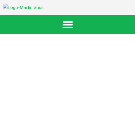
Hausanbau in
Holzständerbauweise
in der Region
Wernberg-Köblitz